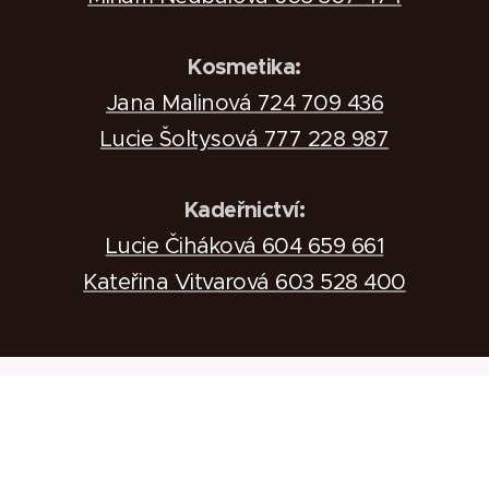
Kosmetika:
Jana Malinová 724 709 436
Lucie Šoltysová 777 228 987
Kadeřnictví:
Lucie Čiháková 604 659 661
Kateřina Vitvarová 603 528 400
© 2021 Park Hotel Popovičky | Všechna práva vyhrazena
INSTAGRAM
Jazyky