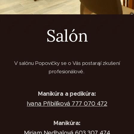
Salón
V salónu Popovičky se o Vás postarají zkušení
profesionálové.
Manikúra a pedikúra:
Ivana Přibilíková 777 070 472
Manikúra:
Miriam Nedbalová 603 307 474